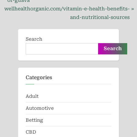
of-guava
navigation
N
e
wellhealthorganic.com/vitamin-e-health-benefits-
e
v
and-nutritional-sources
x
i
t
o
Search
P
u
Search
o
s
s
P
t
o
:
s
Categories
t
:
Adult
Automotive
Betting
CBD