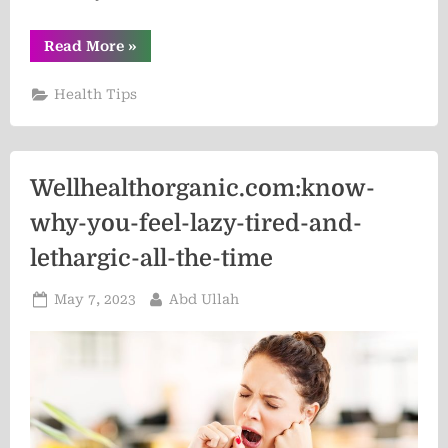
“wellhealthorganic.com
Read More
»
:
10-
best-
Health Tips
ways-
to-
use-
blueberries”
Wellhealthorganic.com:know-
why-you-feel-lazy-tired-and-
lethargic-all-the-time
Posted
By
May 7, 2023
Abd Ullah
on