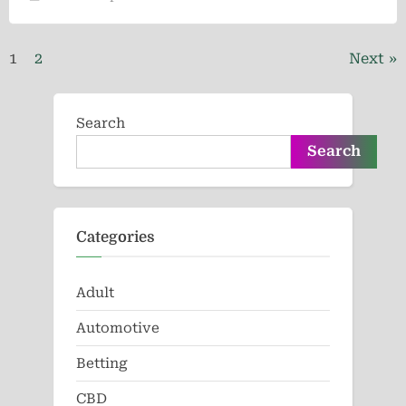
lazy-
tired-
and-
lethargic-
all-
Posts
1
2
Next
the-
time”
pagination
Search
Search
Categories
Adult
Automotive
Betting
CBD