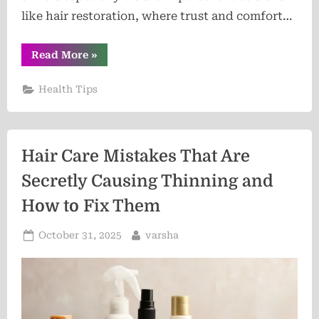
like hair restoration, where trust and comfort…
“How
Read More
»
People
Define
“The
Health Tips
Best”
When
It
Comes
to
Hair
Hair Care Mistakes That Are
Restoration”
Secretly Causing Thinning and
How to Fix Them
Posted
By
October 31, 2025
varsha
on