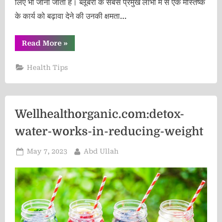
लिए भी जाना जाता है। ब्लूबेरी के सबसे प्रमुख लाभों में से एक मस्तिष्क
के कार्य को बढ़ावा देने की उनकी क्षमता…
“Wellhealthorganic.com:blueberry-
Read More
»
brain-
boosting-
benefits”
Health Tips
Wellhealthorganic.com:detox-
water-works-in-reducing-weight
Posted
By
May 7, 2023
Abd Ullah
on