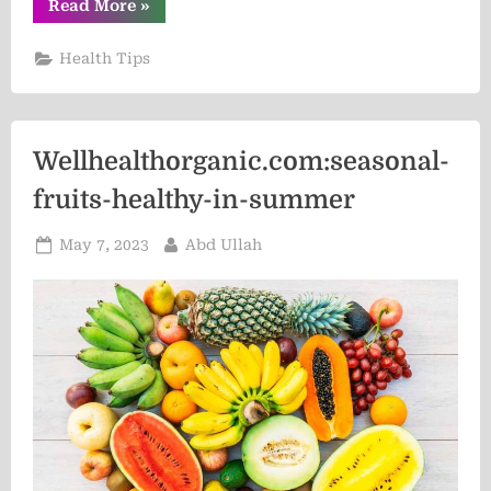
“Hair
Read More
»
Care
Mistakes
That
Health Tips
Are
Secretly
Causing
Thinning
and
How
Wellhealthorganic.com:seasonal-
to
Fix
Them”
fruits-healthy-in-summer
Posted
By
May 7, 2023
Abd Ullah
on