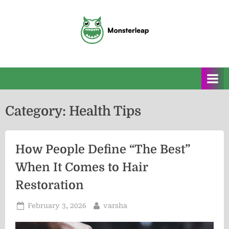
Skip
to
content
M
o
n
s
Category:
Health Tips
t
e
How People Define “The Best”
r
When It Comes to Hair
l
Restoration
e
a
Posted
By
February 3, 2026
varsha
p
on