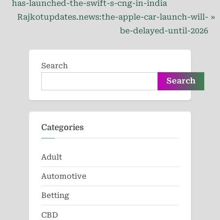
r
has-launched-the-swift-s-cng-in-india
navigation
e
N
Rajkotupdates.news:the-apple-car-launch-will-
v
e
be-delayed-until-2026
i
x
o
t
Search
u
P
Search
s
o
P
s
o
t
s
:
Categories
t
:
Adult
Automotive
Betting
CBD