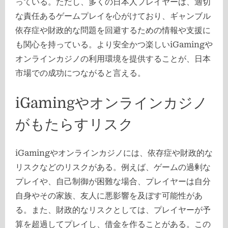
っている。ただし、多くの日本人プレイヤーは、適切
な責任あるゲームプレイを心がけており、ギャンブル
依存症や財政的な問題を回避するための情報や支援に
も関心を持っている。より安全かつ楽しいiGamingや
オンラインカジノの利用環境を提供することが、日本
市場での成功につながると言える。
iGamingやオンラインカジノ
がもたらすリスク
iGamingやオンラインカジノには、依存症や財政的な
リスクなどのリスクがある。例えば、ゲームの過剰な
プレイや、自己制御が困難な場合、プレイヤーは自分
自身やその家族、友人に悪影響を及ぼす可能性があ
る。また、財政的なリスクとしては、プレイヤーが予
算を超過してプレイし、借金を作ることがある。この