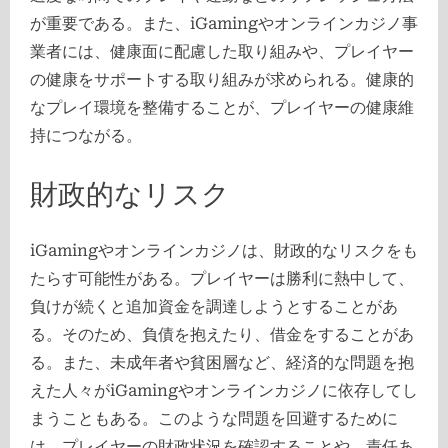
が重要である。また、iGamingやオンラインカジノ事
業者には、健康面に配慮した取り組みや、プレイヤー
の健康をサポートする取り組みが求められる。健康的
なプレイ環境を整備することが、プレイヤーの健康維
持につながる。
財政的なリスク
iGamingやオンラインカジノは、財政的なリスクをも
たらす可能性がある。プレイヤーは勝利に熱中して、
負けが続くと追加資金を調達しようとすることがあ
る。そのため、負債を抱えたり、借金をすることがあ
る。また、未成年者や貧困層など、経済的な問題を抱
えた人々がiGamingやオンラインカジノに依存してし
まうこともある。このような問題を回避するために
は、プレイヤーの財政状況を確認することや、責任あ