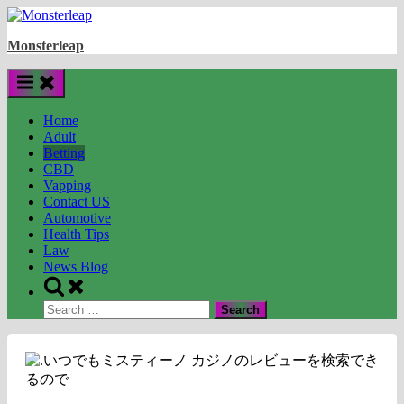
Skip
to
Monsterleap
content
Home
Adult
Betting
CBD
Vapping
Contact US
Automotive
Health Tips
Law
News Blog
Toggle
search
Search
form
for: