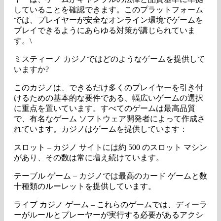
していることを確認できます。このプラットフォーム
では、プレイヤーが安全なオンライン環境でゲームを
プレイできるようにあらゆる対策が講じられていま
す。\
ミスティーノ カジノではどのようなゲームを提供して
いますか?
このカジノは、できるだけ多くのプレイヤーを引き付
けるための基本的な要件である、幅広いゲームの選択
に重点を置いています。すべてのゲームは最高品質
で、有名なゲーム ソフトウェア開発者によって作成さ
れています。カジノはゲームを提供しています：
スロット – カジノ サイトには約 500 のスロット マシン
があり、その数は常に増え続けています。
テーブル ゲーム – カジノでは最高のカード ゲームと数
十種類のルーレットを提供しています。
ライブ カジノ ゲーム – これらのゲームでは、ディーラ
ーがルールとプレーヤーが実行する必要があるアクシ