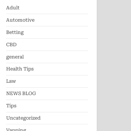
Adult
Automotive
Betting
CBD
general
Health Tips
Law
NEWS BLOG
Tips
Uncategorized
Vapping