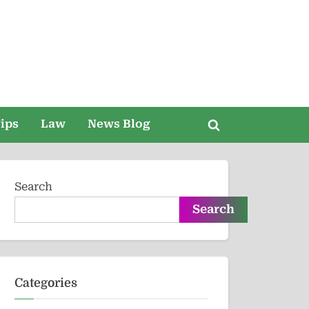
ips
Law
News Blog
Toggle
search
form
Search
Search
Categories