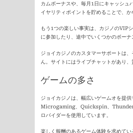
カムボーナスや、毎月1日にキャッシュ
イヤリティポイントを貯めることで、か
もう1つの楽しい事実は、カジノのVIP
に参加したり、途中でいくつかのボーナ
ジョイカジノのカスタマーサポートは、
ん。サイトにはライブチャットがあり、
ゲームの多さ
ジョイカジノは、幅広いゲームオを提供
Microgaming、Quickspin、Thun
ロバイダーを使用しています。
楽しく報酬のあるゲーム体験を求めてい